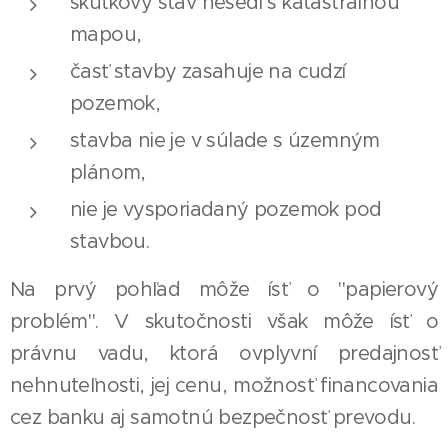
skutkový stav nesedí s katastrálnou
mapou,
časť stavby zasahuje na cudzí
pozemok,
stavba nie je v súlade s územným
plánom,
nie je vysporiadaný pozemok pod
stavbou.
Na prvý pohľad môže ísť o "papierový
problém". V skutočnosti však môže ísť o
právnu vadu, ktorá ovplyvní predajnosť
nehnuteľnosti, jej cenu, možnosť financovania
cez banku aj samotnú bezpečnosť prevodu.