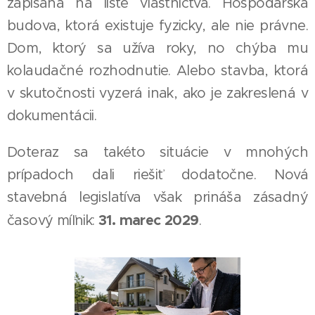
zapísaná na liste vlastníctva. Hospodárska
budova, ktorá existuje fyzicky, ale nie právne.
Dom, ktorý sa užíva roky, no chýba mu
kolaudačné rozhodnutie. Alebo stavba, ktorá
v skutočnosti vyzerá inak, ako je zakreslená v
dokumentácii.
Doteraz sa takéto situácie v mnohých
prípadoch dali riešiť dodatočne. Nová
stavebná legislatíva však prináša zásadný
31. marec 2029
časový míľnik:
.