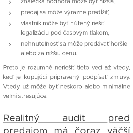
znalecká hodnota môže byť nižšia,
predaj sa môže výrazne predĺžiť,
vlastník môže byť nútený riešiť
legalizáciu pod časovým tlakom,
nehnuteľnosť sa môže predávať horšie
alebo za nižšiu cenu.
Preto je rozumné neriešiť tieto veci až vtedy,
keď je kupujúci pripravený podpísať zmluvy.
Vtedy už môže byť neskoro alebo minimálne
veľmi stresujúce.
Realitný audit pred
predajom má čoraz väčší