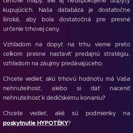
cenové mapy, ale aj neuspokojené dopyty
kupujúcich. Naša databáza je dostatočne
široká, aby bola dostatočná pre presné
určenie trhovej ceny.
Vzhľadom na dopyt na trhu vieme preto
celkom presne nastaviť predajnú stratégiu,
vzhľadom na záujmy predávajúceho.
Chcete vedieť, akú trhovú hodnotu má Vaša
nehnuteľnosť, alebo si dať naceniť
nehnuteľnosť k dedičskému konaniu?
Chcete vedieť, aké sú podmienky na
poskytnutie HYPOTÉKY
?