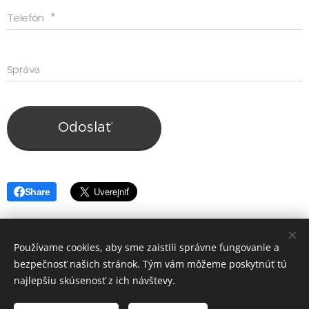
Telefón
Správa
Odoslať
Share
Používame cookies, aby sme zaistili správne fungovanie a
bezpečnosť našich stránok. Tým vám môžeme poskytnúť tú
najlepšiu skúsenosť z ich návštevy.
Obrázky poskytol
Pexels