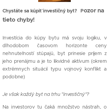
ozor na
Chystáte sa kúpiť investičný byt? P
tieto chyby!
Investícia do kúpy bytu má svoju logiku, v
dlhodobom časovom horizonte ceny
nehnuteľností stúpajú, byt prinesie príjem z
jeho prenájmu a je to likvidné aktívum (okrem
extrémnych situácií typu vojnový konflikt a
podobne)
Je však každý byt na trhu "investičný"?
Na investorov tu čaká množstvo nástrah, o