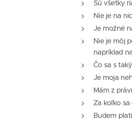
Sú všetky r
Nie je na ni
Je možné n
Nie je môj 
napríklad n
Čo sa s ta
Je moja neh
Mám z práv
Za koľko sa
Budem plati