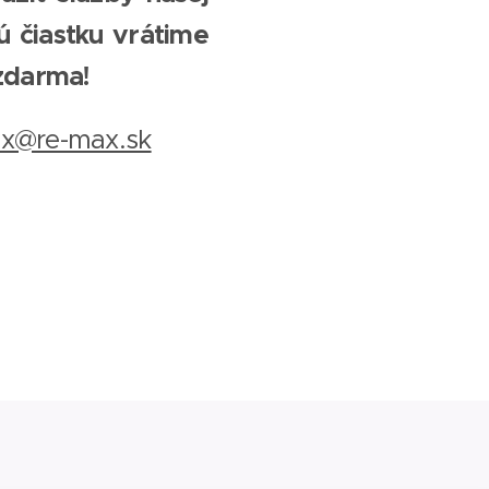
ú čiastku vrátime
zdarma!
x@re-max.sk