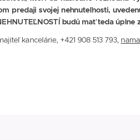
om predaji svojej nehnuteľnosti, uveden
 NEHNUTEĽNOSTÍ budú mať teda úplne 
majiteľ kancelárie, +421 908 513 793,
nama