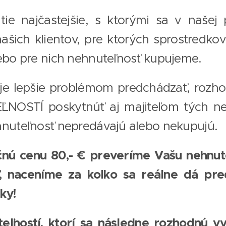
tie najčastejšie, s ktorými sa v našej 
našich klientov, pre ktorých sprostredko
lebo pre nich nehnuteľnosť kupujeme.
je lepšie problémom predchádzať, rozho
OSTÍ poskytnúť aj majiteľom tých nehn
hnuteľnosť nepredávajú alebo nekupujú.
nú cenu 80,- € preveríme Vašu nehnut
ť, naceníme za koľko sa reálne dá pr
ky!
eľností, ktorí sa následne rozhodnú vy