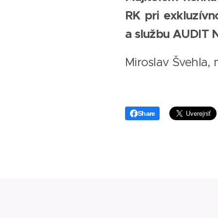
RK pri exkluzívn
a službu AUDIT
Miroslav Švehla, 
Share