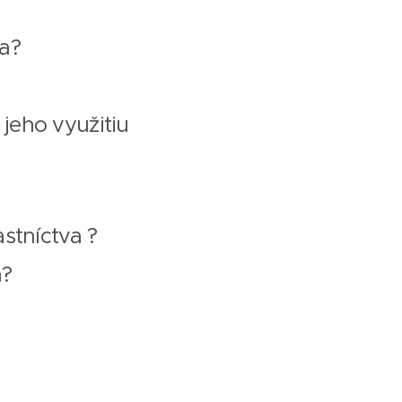
na?
jeho využitiu
stníctva ?
m?