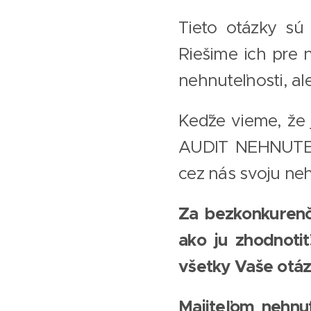
Tieto otázky sú 
Riešime ich pre 
nehnuteľnosti, a
Keďže vieme, že 
AUDIT NEHNUTEĽN
cez nás svoju ne
Za bezkonkurenč
ako ju zhodnoti
všetky Vaše otáz
Majiteľom nehnut