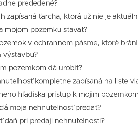
iadne prededené?
ch zapísaná ťarcha, ktorá už nie je aktuál
a mojom pozemku stavať?
pozemok v ochrannom pásme, ktoré bráni 
a výstavbu?
kým pozemkom dá urobiť?
nuteľnosť kompletne zapísaná na liste vla
neho hľadiska prístup k mojim pozemko
 dá moja nehnuteľnosť predať?
ť daň pri predaji nehnuteľnosti?