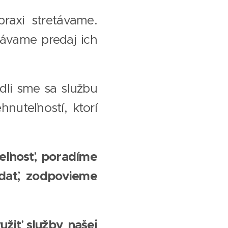
praxi stretávame.
vávame predaj ich
dli sme sa službu
uteľností, ktorí
eľnosť, poradíme
edať, zodpovieme
užiť služby našej